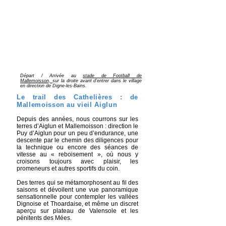
Départ / Arrivée au
stade de Football de
Mallemoisson,
sur la droite avant d'entrer dans le village
en direction de Digne-les-Bains.
Le trail des Cathelières : de
Mallemoisson au vieil Aiglun
Depuis des années, nous courrons sur les
terres d’Aiglun et Mallemoisson : direction le
Puy d’Aiglun pour un peu d’endurance, une
descente par le chemin des diligences pour
la technique ou encore des séances de
vitesse au « reboisement », où nous y
croisons toujours avec plaisir, les
promeneurs et autres sportifs du coin.
Des terres qui se métamorphosent au fil des
saisons et dévoilent une vue panoramique
sensationnelle pour contempler les vallées
Dignoise et Thoardaise, et même un discret
aperçu sur plateau de Valensole et les
pénitents des Mées.