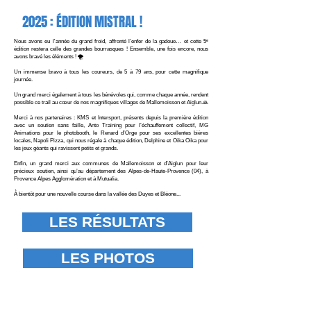
2025 : ÉDITION MISTRAL !
Nous avons eu l'année du grand froid, affronté l’enfer de la gadoue… et cette 5ᵉ
édition restera celle des grandes bourrasques ! Ensemble, une fois encore, nous
avons bravé les éléments ! 🌪️
Un immense bravo à tous les coureurs, de 5 à 79 ans, pour cette magnifique
journée.
Un grand merci également à tous les bénévoles qui, comme chaque année, rendent
possible ce trail au cœur de nos magnifiques villages de Mallemoisson et Aiglun.🙏
Merci à nos partenaires : KMS et Intersport, présents depuis la première édition
avec un soutien sans faille, Anto Training pour l’échauffement collectif, MG
Animations pour le photobooth, le Renard d’Orge pour ses excellentes bières
locales, Napoli Pizza, qui nous régale à chaque édition, Delphine et Oika Oika pour
les jeux géants qui ravissent petits et grands.
Enfin, un grand merci aux communes de Mallemoisson et d’Aiglun pour leur
précieux soutien, ainsi qu’au département des Alpes-de-Haute-Provence (04), à
Provence Alpes Agglomération et à Mutualia.
À bientôt pour une nouvelle course dans la vallée des Duyes et Bléone...
LES RÉSULTATS
LES PHOTOS