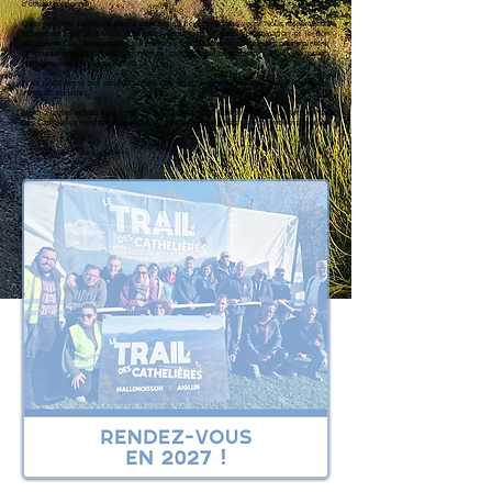
d’être exceptionnel.
Cette nouvelle édition ne pourra toutefois se construire sans vous. Nous recherchons
activement des bénévoles pour nous accompagner dans l’organisation et le bon
déroulement de l’événement. Leur présence est essentielle, notamment pour maintenir
la course enfants : sans un nombre suffisant de bénévoles, celle-ci ne pourra
malheureusement pas avoir lieu.
Nous reviendrons très prochainement vers vous avec une nouvelle date et toutes les
informations utiles.
Merci à toutes et tous pour votre compréhension, votre fidélité et votre soutien. Le Trail
des Cathelières continue d’avancer, et nous avons déjà hâte de vous retrouver sur les
sentiers.
𝐿'𝑒́𝑞𝑢𝑖𝑝𝑒 𝑑𝑢 𝑡𝑟𝑎𝑖𝑙 𝑑𝑒𝑠 𝐶𝑎𝑡ℎ𝑒𝑙𝑖𝑒̀𝑟𝑒𝑠.