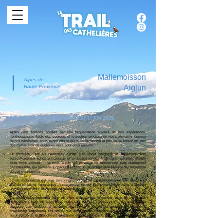
Mallemoisson
Alpes de
Haute-Provence
Aiglun
𝐋𝐄 𝐓𝐑𝐀𝐈𝐋 𝐍'𝐀𝐔𝐑𝐀 𝐏𝐀𝐒 𝐋𝐈𝐄𝐔 𝐄𝐍 𝟐𝟎𝟐𝟔
Après cinq éditions portées par une fréquentation au-delà de nos espérances,
l’enthousiasme fidèle des coureurs et le soutien précieux de nos partenaires comme
de nos bénévoles, nous avons pris la décision de reporter la prochaine édition du Trail
des Cathelières de quelques mois pour deux raisons.
La première tient au calendrier sportif. Les mois d'octobre et novembre sont
particulièrement riches en courses et en beaux rendez-vous dans la vallée. Malgré
toute notre volonté, il ne nous a pas été possible de trouver une date pleinement
satisfaisante, qui permette à chacune et chacun de profiter sereinement de l’ensemble
de ces événements.
La seconde raison est plus personnelle. Organiser ce trail demande une énergie et
une disponibilité importantes ; cette année, un bel événement nous invite à aborder
l’organisation avec davantage de sérénité.
Ce report nous permettra donc de vous retrouver au printemps, dans un cadre que
nous avons hâte de vous faire découvrir. Et puis, entre nous… avez-vous déjà
parcouru ces sentiers à la sortie de l’hiver ? Quand la végétation commence
doucement à reprendre ses droits, que les lumières changent, et que les montagnes
de la vallée de la Blanche se dessinent encore enneigées au loin ? Le décor promet