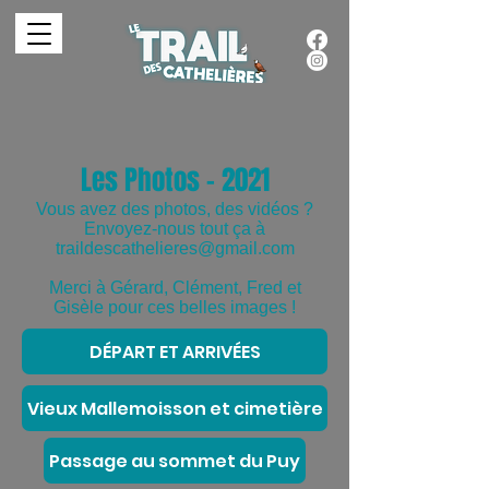
Les Photos - 2021
Vous avez des photos, des vidéos ?
Envoyez-nous tout ça à
traildescathelieres@gmail.com
Merci à Gérard, Clément, Fred et
Gisèle pour ces belles images !
DÉPART ET ARRIVÉES
Vieux Mallemoisson et cimetière
Passage au sommet du Puy