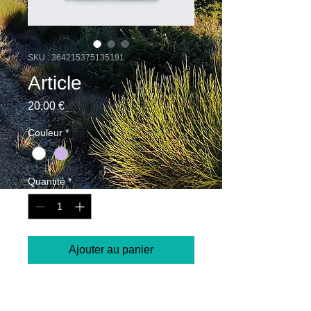
SKU : 364215375135191
Article
Prix
20,00 €
Couleur
*
Quantité
*
Ajouter au panier
Description d'article. Saisissez ici 
les caractéristiques de l'article : 