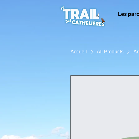
Les par
Accueil
All Products
Ar