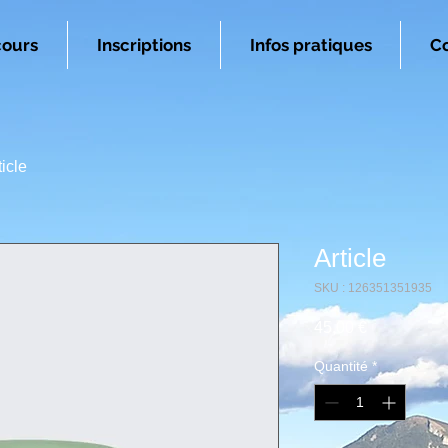
cours
Inscriptions
Infos pratiques
Co
ticle
Article
SKU : 126351351935
Prix
45,00 €
Quantité
*